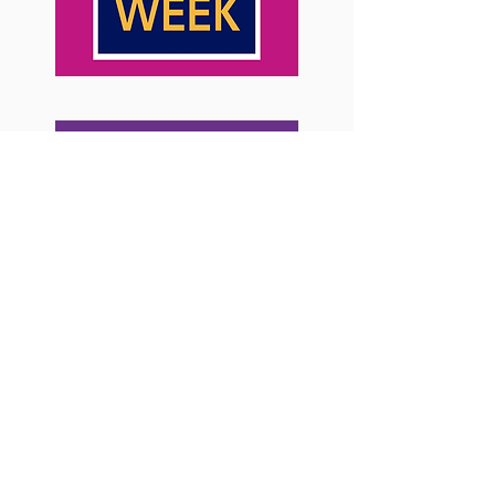
< < < Anterior
Siguiente > > >
< < < Regresar al Menú Principal