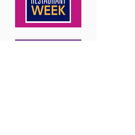
< < < Anterior
Siguiente > > >
< < < Regresar al Menú Principal