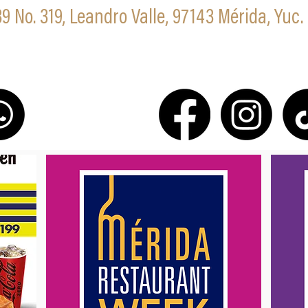
39 No. 319, Leandro Valle, 97143 Mérida, Yuc.