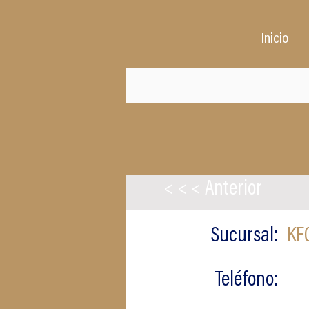
Inicio
< < < Anterior
Sucursal:
KFC
Teléfono: