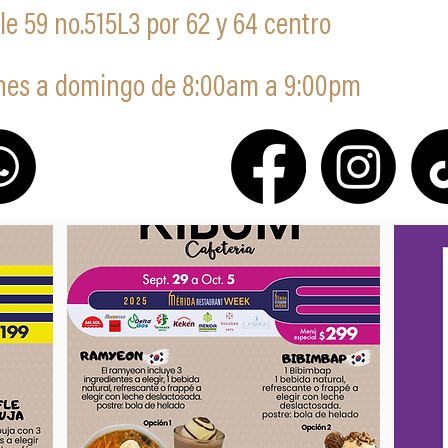
le 59 no.515L3 por 62 y 64 centro
nes a domingo de 8:00am a 9:00pm