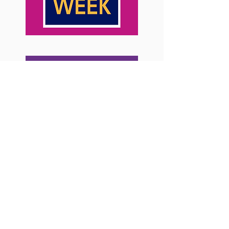
< < < Anterior
Siguiente > > >
< < < Regresar al Menú Principal