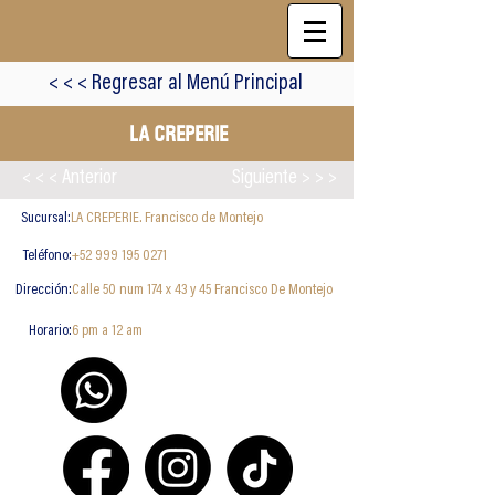
< < < Regresar al Menú Principal
LA CREPERIE
< < < Anterior
Siguiente > > >
Sucursal:
LA CREPERIE. Francisco de Montejo
Teléfono:
+52 999 195 0271
Dirección:
Calle 50 num 174 x 43 y 45 Francisco De Montejo
Horario:
6 pm a 12 am