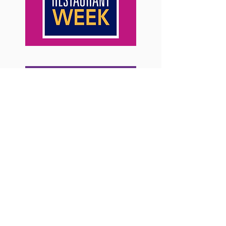
< < < Anterior
Siguiente > > >
< < < Regresar al Menú Principal