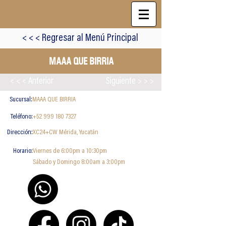
< < < Regresar al Menú Principal
MAAA QUE BIRRIA
< < < Anterior
Siguiente > > >
Sucursal:
MAAA QUE BIRRIA
Teléfono:
+52 999 180 7327
Dirección:
XC24+CW Mérida, Yucatán
Horario:
Viernes de 6:00pm a 10:30pm
Sábado y Domingo 8:00am a 3:00pm