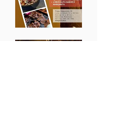
< < < Anterior
Siguiente > > >
< < < Regresar al Menú Principal