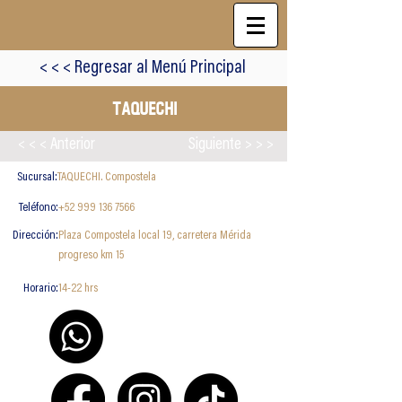
< < < Regresar al Menú Principal
TAQUECHI
< < < Anterior
Siguiente > > >
Sucursal:
TAQUECHI. Compostela
Teléfono:
+52 999 136 7566
Dirección:
Plaza Compostela local 19, carretera Mérida
progreso km 15
Horario:
14-22 hrs